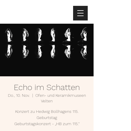
Echo im Schatten
Do., 10. Nov.
  |  
Ofen- und Keramikmuseen
Velten
Konzert zu Hedwig Bollhagens 115.
Geburtstag
Geburtstagskonzert - „HB zum 115.“