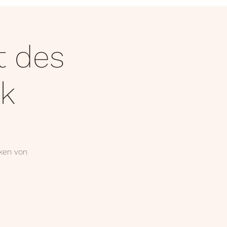
MEDIA
KONTAKT
t des
ik
ken von