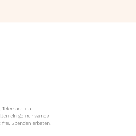
 Telemann u.a.
talten ein gemeinsames 
 frei, Spenden erbeten.