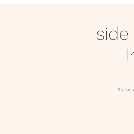
HOME
BIO
side
I
Es mus