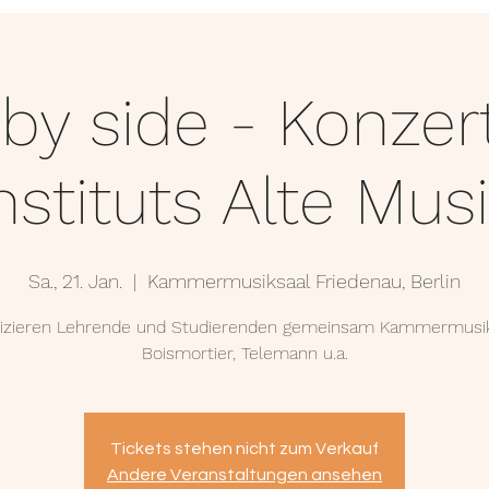
TERMINE
UNTERRICHT
GALERIE
 by side - Konzer
nstituts Alte Mus
Sa., 21. Jan.
  |  
Kammermusiksaal Friedenau, Berlin
izieren Lehrende und Studierenden gemeinsam Kammermusi
Boismortier, Telemann u.a.
Tickets stehen nicht zum Verkauf
Andere Veranstaltungen ansehen